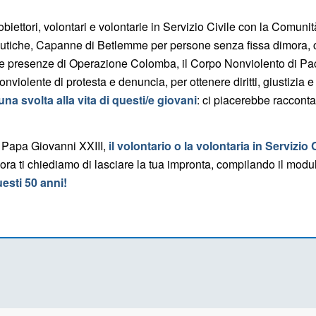
obiettori, volontari e volontarie in Servizio Civile con la Comu
peutiche, Capanne di Betlemme per persone senza fissa dimora, ca
le presenze di Operazione Colomba, il Corpo Nonviolento di Pace 
nonviolente di protesta e denuncia, per ottenere diritti, giusti
a svolta alla vita di questi/e giovani
: ci piacerebbe raccontar
 Papa Giovanni XXIII,
il volontario o la volontaria in Servizio 
llora ti chiediamo di lasciare la tua impronta, compilando il modul
esti 50 anni!